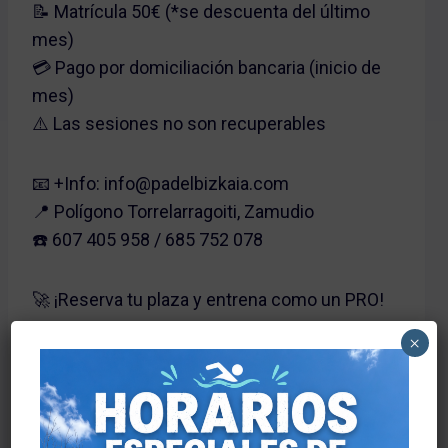
📝 Matrícula 50€ (*se descuenta del último
mes)
💳 Pago por domiciliación bancaria (inicio de
mes)
⚠️ Las sesiones no son recuperables
📧 +Info: info@padelbizkaia.com
📍 Polígono Torrelarragoiti, Zamudio
☎️ 607 405 958 / 685 752 078
🚀 ¡Reserva tu plaza y entrena como un PRO!
×