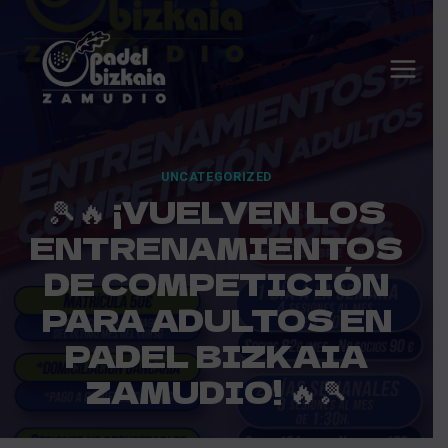
Saltar
al
contenido
UNCATEGORIZED
🎾🔥 ¡VUELVEN LOS
ENTRENAMIENTOS
DE COMPETICIÓN
PARA ADULTOS EN
PADEL BIZKAIA
ZAMUDIO! 🔥🎾