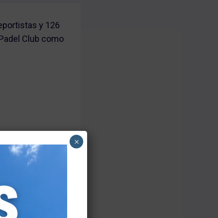
portistas y 126
 Padel Club como
s representaron
×
superación y