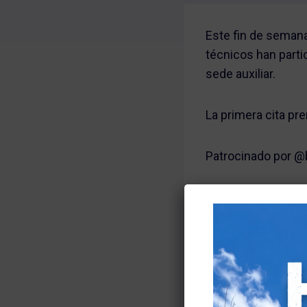
Este fin de semana
técnicos han part
sede auxiliar.
La primera cita pr
Patrocinado por @
Queremos felicitar 
en este torneo, gra
respeto. Orgulloso
@izarorobledo_