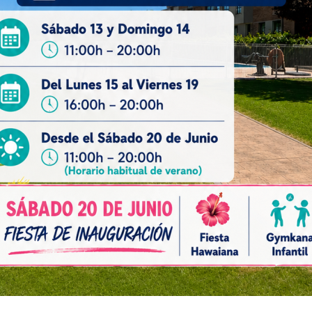
nuestros técnicos, por vuestro trabajo y entrega con los 
kaia, seguimos creciendo juntos!
an @ivanfuente10 nuestro director deportivo, que esta vez
 de semana en esta experiencia competitiva.
utando del gran nivel de nuestros jugador@s.