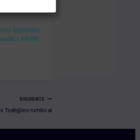
inez
@gonzalito
cuder.1
@koldo
SIGUIENTE
s Txab@les rumbo al