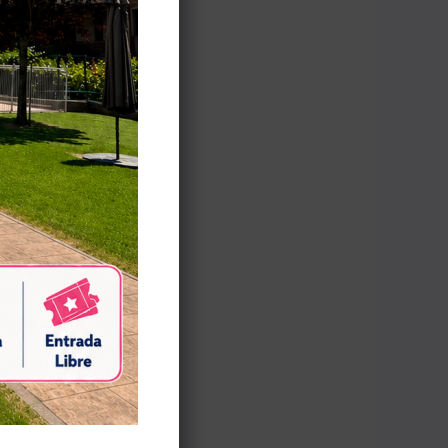
txabal@s de la
 les ha