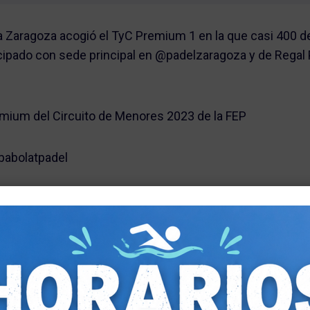
 Zaragoza acogió el TyC Premium 1 en la que casi 400 de
icipado con sede principal en @padelzaragoza y de Regal
emium del Circuito de Menores 2023 de la FEP
babolatpadel
a todo el equipo de la de la familia Padel Bizkaia que no
cias por dar valor a este deporte, por vuestro esfuerzo, 
s de nuestros txabal@s!