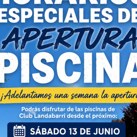
os_
s) not supported or source(s) not found
s://padelbizkaia.com/wp-content/uploads/2023/03/Padel-Bizkaia-1.mp4?_=1