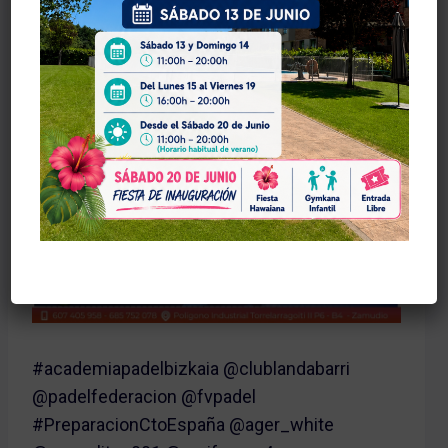
#academiapadelbizkaia @clublandabarri
@padelfederacion @fvpadel
#PreparacionCtoEspaña @ager_white