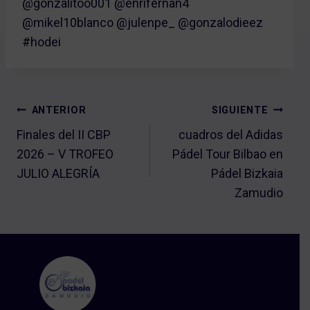
@gonzalitoo001 @enrifernan4
@mikel10blanco @julenpe_ @gonzalodieez
#hodei
NAVEGACIÓN
ANTERIOR
SIGUIENTE
DE
Finales del II CBP
cuadros del Adidas
2026 – V TROFEO
Pádel Tour Bilbao en
ENTRADAS
JULIO ALEGRÍA
Pádel Bizkaia
Zamudio