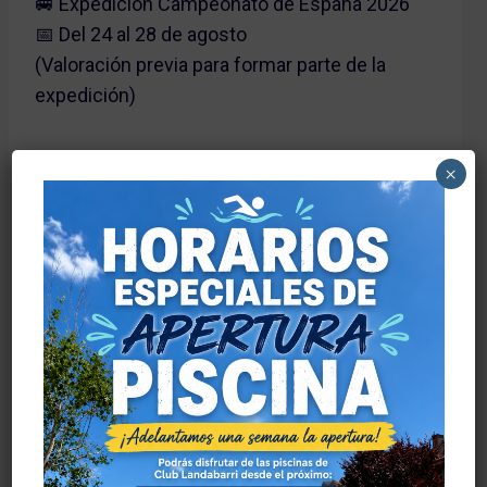
🚐 Expedición Campeonato de España 2026
📅 Del 24 al 28 de agosto
(Valoración previa para formar parte de la
expedición)
📲 Reserva tu plaza cuanto antes
×
☎️ 607 405 958 · 685 752 078
📍 Polígono Industrial Torrelarragoiti II P6-B4 ·
Zamudio