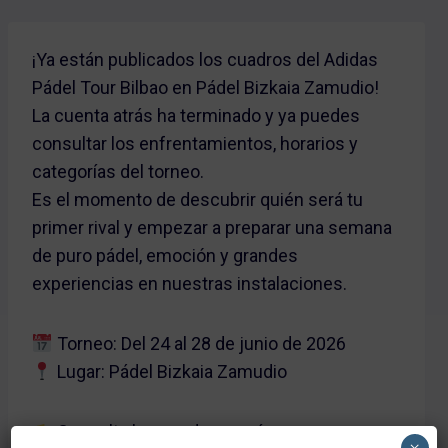
¡Ya están publicados los cuadros del Adidas
Pádel Tour Bilbao en Pádel Bizkaia Zamudio!
La cuenta atrás ha terminado y ya puedes
consultar los enfrentamientos, horarios y
categorías del torneo.
Es el momento de descubrir quién será tu
primer rival y empezar a preparar una semana
de puro pádel, emoción y grandes
experiencias en nuestras instalaciones.
Torneo: Del 24 al 28 de junio de 2026
Lugar: Pádel Bizkaia Zamudio
Consulta los cuadros aquí:
×