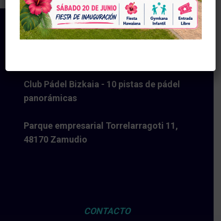
Club Pádel Bizkaia - 10 pistas de pádel
panorámicas
Parque empresarial Torrelarragoti 11,
48170 Zamudio
CONTACTO