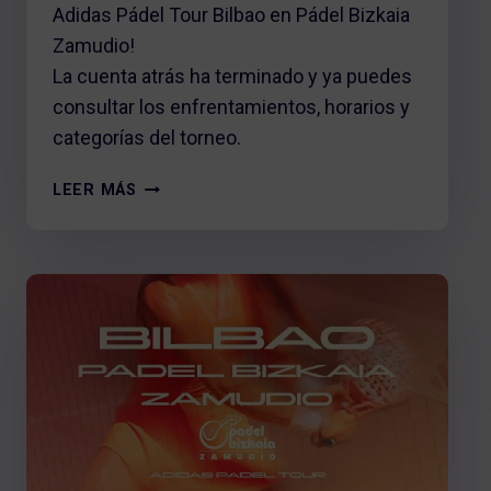
Adidas Pádel Tour Bilbao en Pádel Bizkaia
Zamudio!
La cuenta atrás ha terminado y ya puedes
consultar los enfrentamientos, horarios y
categorías del torneo.
CUADROS
LEER MÁS
DEL
ADIDAS
PÁDEL
TOUR
BILBAO
EN
PÁDEL
BIZKAIA
ZAMUDIO