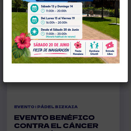
PADEL
TOUR
LLEGA
A
PADEL
BIZKAIA
ZAMUDIO
EVENTO
|
PÁDEL BIZKAIA
EVENTO BENÉFICO
CONTRA EL CÁNCER