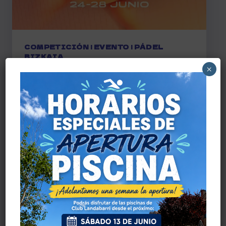
COMPETICIÓN
|
EVENTO
|
PÁDEL
BIZKAIA
×
ADIDAS PADEL TOUR
LLEGA A PADEL
BIZKAIA ZAMUDIO
Por
admin
junio 2, 2026
Del 24 al 28 de junio, Padel Bizkaia
Zamudio acogerá una prueba del ADIDAS
PADEL TOUR. Una semana de competición,
ambiente de pádel y categorías para
distintos niveles.
ADIDAS
LEER MÁS