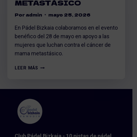
METASTÁSICO
Por
admin
mayo 25, 2026
En Pádel Bizkaia colaboramos en el evento
benéfico del 28 de mayo en apoyo a las
mujeres que luchan contra el cáncer de
mama metastásico.
EVENTO
LEER MÁS
BENÉFICO
CONTRA
EL
CÁNCER
METASTÁSICO
Club Pádel Bizkaia - 10 pistas de pádel